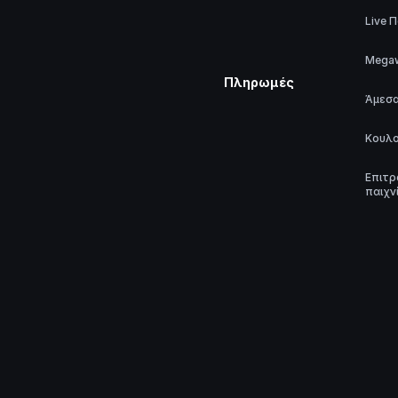
Live Π
Mega
Πληρωμές
Άμεσα
Κουλ
Επιτρ
παιχν