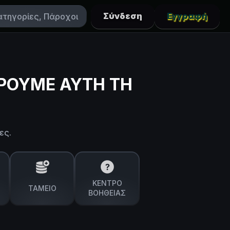
Σύνδεση
Εγγραφή
Κατηγορίες, Πάροχοι
ΡΟΎΜΕ ΑΥΤΉ ΤΗ
ες.
ΚΈΝΤΡΟ
Α
ΤΑΜΕΊΟ
ΒΟΉΘΕΙΑΣ