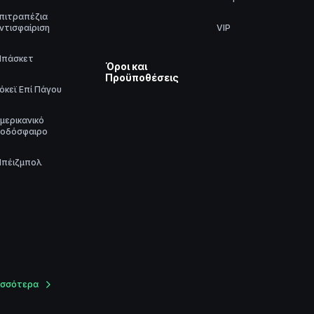
πιτραπέζια
ντισφαίριση
VIP
πάσκετ
Όροι και
Προϋποθέσεις
όκεϊ Επί Πάγου
μερικανικό
οδόσφαιρο
πέιζμπολ
ισσότερα