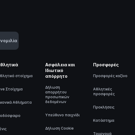
νομιλία
θλητικά
Ασφάλεια και
Προσφορές
Ιδιωτικό
θλητικό στοίχημα
απόρρητο
Προσφορές καζίνο
Δήλωση
ive Στοίχημα
Αθλητικές
απορρήτου
προσφορές
προσωπικών
δεδομένων
ικονικά Αθλήματα
Προκλήσεις
Υπεύθυνο παιχνίδι
οδόσφαιρο
Κατάστημα
Δήλωση Cookie
ένις
Τουρνουά