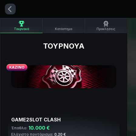
Τουρνουά
Κατάστημα
Προκλήσεις
ΤΟΥΡΝΟΥΆ
ΚΑΖΊΝΟ
GAME2SLOT CLASH
10.000 €
Έπαθλο:
Ελάχιστο ποντάρισμα:
0,20 €