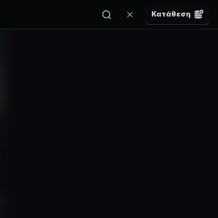
Κατάθεση