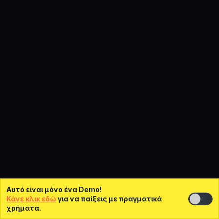
Αυτό είναι μόνο ένα Demo!
Κάνε κλικ εδώ
για να παίξεις με πραγματικά
χρήματα.