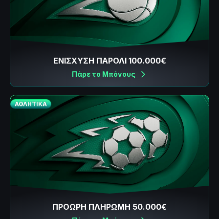
ΕΝΊΣΧΥΣΗ ΠΑΡΟΛΊ 100.000€
Πάρε το Μπόνους
ΑΘΛΗΤΙΚΆ
ΠΡΌΩΡΗ ΠΛΗΡΩΜΉ 50.000€