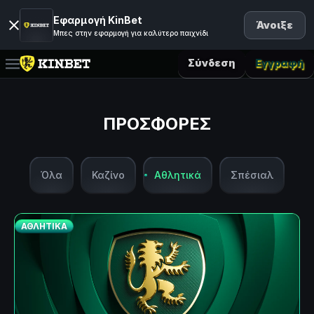
Εφαρμογή KinBet
Άνοιξε
Μπες στην εφαρμογή για καλύτερο παιχνίδι
Σύνδεση
Εγγραφή
ΠΡΟΣΦΟΡΈΣ
Όλα
Καζίνο
Αθλητικά
Σπέσιαλ
ΑΘΛΗΤΙΚΆ