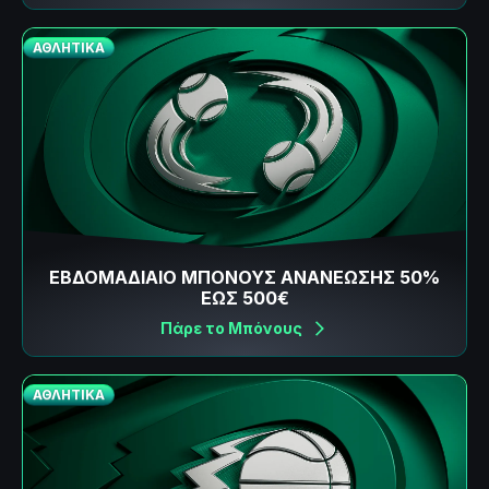
ΑΘΛΗΤΙΚΆ
ΕΒΔΟΜΑΔΙΑΊΟ ΜΠΌΝΟΥΣ ΑΝΑΝΈΩΣΗΣ 50%
ΈΩΣ 500€
Πάρε το Μπόνους
ΑΘΛΗΤΙΚΆ