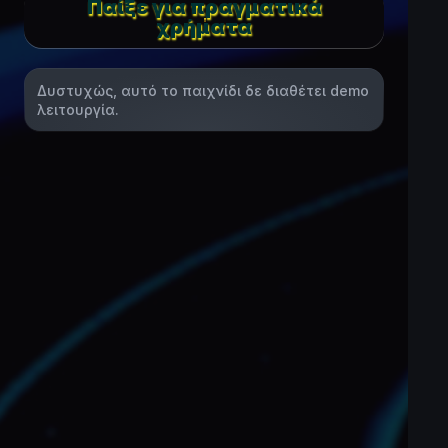
Παίξε για πραγματικά
χρήματα
Δυστυχώς, αυτό το παιχνίδι δε διαθέτει demo
λειτουργία.