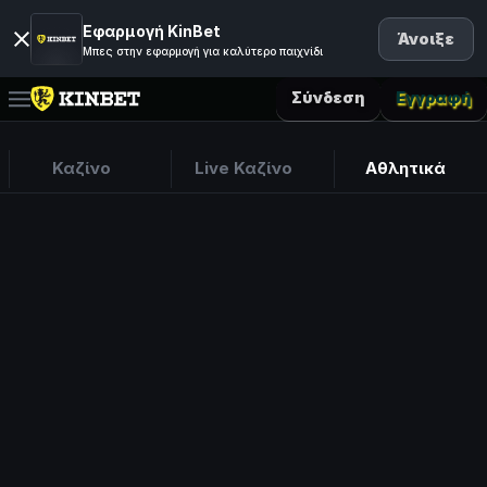
Εφαρμογή KinBet
Άνοιξε
Μπες στην εφαρμογή για καλύτερο παιχνίδι
Σύνδεση
Εγγραφή
Καζίνο
Live Καζίνο
Αθλητικά