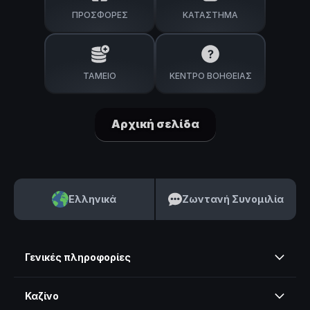
ΠΡΟΣΦΟΡΈΣ
ΚΑΤΆΣΤΗΜΑ
ΤΑΜΕΊΟ
ΚΈΝΤΡΟ ΒΟΉΘΕΙΑΣ
Αρχική σελίδα
Ελληνικά
Ζωντανή Συνομιλία
Γενικές πληροφορίες
Καζίνο