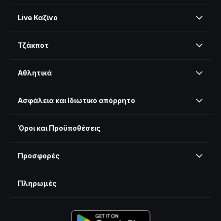
Live Καζίνο
Τζάκποτ
Αθλητικά
Ασφάλεια και Ιδιωτικό απόρρητο
Όροι και Προϋποθέσεις
Προσφορές
Πληρωμές