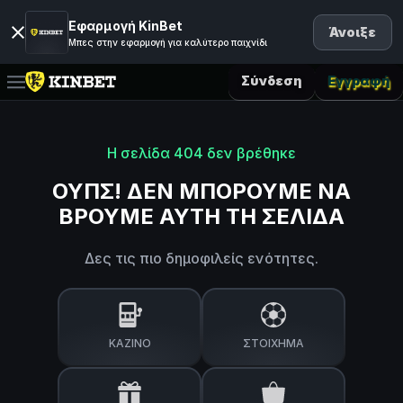
Εφαρμογή KinBet
Άνοιξε
Μπες στην εφαρμογή για καλύτερο παιχνίδι
Σύνδεση
Εγγραφή
Η σελίδα 404 δεν βρέθηκε
ΟΥΠΣ! ΔΕΝ ΜΠΟΡΟΎΜΕ ΝΑ
ΒΡΟΎΜΕ ΑΥΤΉ ΤΗ ΣΕΛΊΔΑ
Δες τις πιο δημοφιλείς ενότητες.
ΚΑΖΊΝΟ
ΣΤΟΊΧΗΜΑ