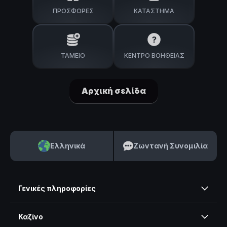
ΠΡΟΣΦΟΡΈΣ
ΚΑΤΆΣΤΗΜΑ
ΤΑΜΕΊΟ
ΚΈΝΤΡΟ ΒΟΉΘΕΙΑΣ
Αρχική σελίδα
Ελληνικά
Ζωντανή Συνομιλία
Γενικές πληροφορίες
Καζίνο