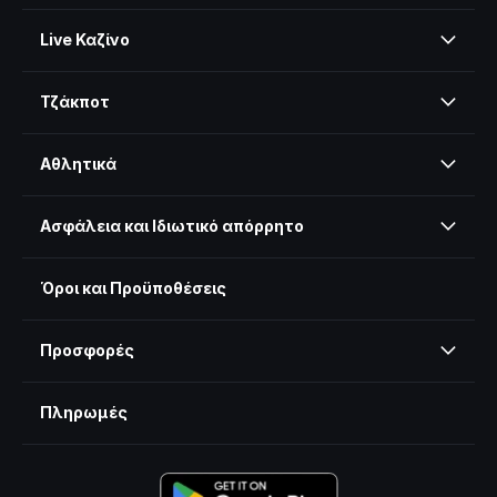
Live Καζίνο
Τζάκποτ
Αθλητικά
Ασφάλεια και Ιδιωτικό απόρρητο
Όροι και Προϋποθέσεις
Προσφορές
Πληρωμές